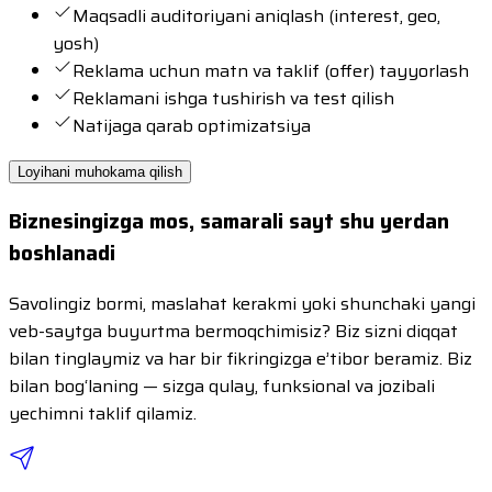
Maqsadli auditoriyani aniqlash (interest, geo,
yosh)
Reklama uchun matn va taklif (offer) tayyorlash
Reklamani ishga tushirish va test qilish
Natijaga qarab optimizatsiya
Loyihani muhokama qilish
Biznesingizga mos, samarali sayt shu yerdan
boshlanadi
Savolingiz bormi, maslahat kerakmi yoki shunchaki yangi
veb-saytga buyurtma bermoqchimisiz? Biz sizni diqqat
bilan tinglaymiz va har bir fikringizga e’tibor beramiz. Biz
bilan bog‘laning — sizga qulay, funksional va jozibali
yechimni taklif qilamiz.