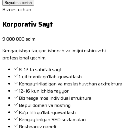
Buyurtma berish
Biznes uchun
Korporativ Sayt
9 000 000 so'm
Kengayishga tayyor, ishonch va imijni oshiruvchi
professional yechim.
8–12 ta sahifali sayt
1 yil texnik qo‘llab-quvvatlash
Kengaytiriladigan va moslashuvchan arxitektura
12–16 kun ichida tayyor
Biznesga mos individual struktura
Bepul domen va hosting
Ko‘p tilli qo‘llab-quvvatlash
Kengaytirilgan SEO sozlamalari
Boshqaruv paneli