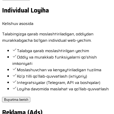
Individual Loyiha
Kelishuv asosida
Talabingizga qarab moslashtiriladigan, oddiydan
murakkabgacha bo‘lgan individual web-yechim.
Talabga qarab moslashtirilgan yechim
Oddiy va murakkab funksiyalarni qo‘shish
imkoniyati
Moslashuvchan va kengaytiriladigan tuzilma
Ko‘p tilli qo‘llab-quvvatlash (ixtiyoriy)
Integratsiyalar (Telegram, API va boshqalar)
Loyiha davomida maslahat va qo‘llab-quvvatlash
Buyurtma berish
Reklama (Ads)