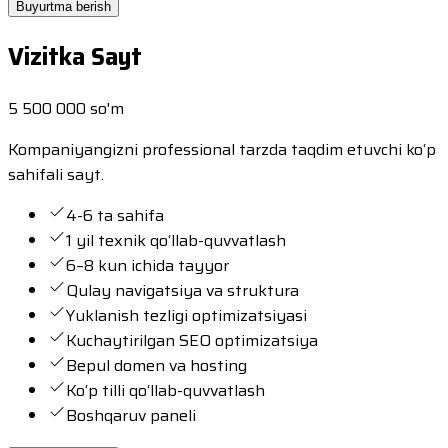
Buyurtma berish
Vizitka Sayt
5 500 000 so'm
Kompaniyangizni professional tarzda taqdim etuvchi ko‘p
sahifali sayt.
4-6 ta sahifa
1 yil texnik qo‘llab-quvvatlash
6–8 kun ichida tayyor
Qulay navigatsiya va struktura
Yuklanish tezligi optimizatsiyasi
Kuchaytirilgan SEO optimizatsiya
Bepul domen va hosting
Ko‘p tilli qo‘llab-quvvatlash
Boshqaruv paneli