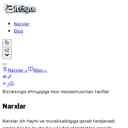
Narxlar
Blog
UZ
Narxlar
→
Blog
→
/
Biznesingiz ehtiyojiga mos moslashuvchan tariflar
Narxlar
Narxlar ish hajmi va murakkabligiga qarab farqlanadi,