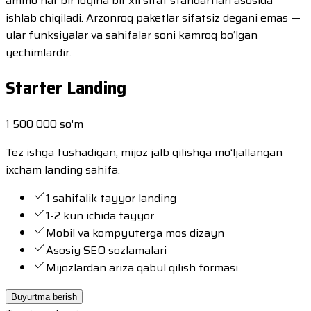
ammo har bir loyiha bir xil sifat standartlari asosida
ishlab chiqiladi. Arzonroq paketlar sifatsiz degani emas —
ular funksiyalar va sahifalar soni kamroq bo‘lgan
yechimlardir.
Starter Landing
1 500 000 so'm
Tez ishga tushadigan, mijoz jalb qilishga mo‘ljallangan
ixcham landing sahifa.
1 sahifalik tayyor landing
1-2 kun ichida tayyor
Mobil va kompyuterga mos dizayn
Asosiy SEO sozlamalari
Mijozlardan ariza qabul qilish formasi
Buyurtma berish