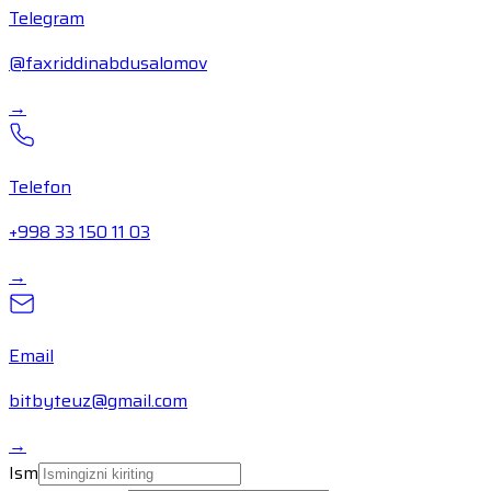
Telegram
@faxriddinabdusalomov
→
Telefon
+998 33 150 11 03
→
Email
bitbyteuz@gmail.com
→
Ism