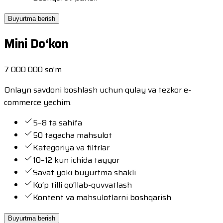
Buyurtma berish
Mini Do‘kon
7 000 000 so'm
Onlayn savdoni boshlash uchun qulay va tezkor e-
commerce yechim.
5–8 ta sahifa
50 tagacha mahsulot
Kategoriya va filtrlar
10–12 kun ichida tayyor
Savat yoki buyurtma shakli
Ko‘p tilli qo‘llab-quvvatlash
Kontent va mahsulotlarni boshqarish
Buyurtma berish